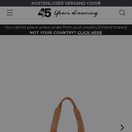
KOSTENLOSER VERSAND +200€
Suc
You cannot place a new order from your country [United States].
NOT YOUR COUNTRY?
CLICK HERE