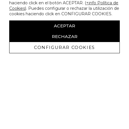
haciendo click en el botón ACEPTAR. (
+info Política de
Cookies
). Puedes configurar o rechazar la utilización de
cookies haciendo click en CONFIGURAR COOKIES.
ACEPTAR
RECHAZAR
CONFIGURAR COOKIES
Erhalten Sie exklusive Angebote und
Neuigkeiten
Ich bin damit einverstanden, kommerzielle Mitteilungen von
Lola Casademunt zu erhalten und bestätige, dass ich die
gelesen habe.
Datenschutzrichtlinie
ABONNIEREN