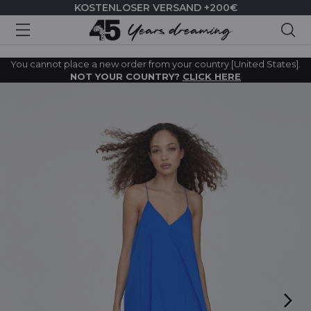
KOSTENLOSER VERSAND +200€
Suc
You cannot place a new order from your country [United States].
NOT YOUR COUNTRY?
CLICK HERE