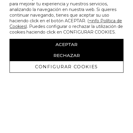
para mejorar tu experiencia y nuestros servicios,
analizando la navegación en nuestra web. Si quieres
continuar navegando, tienes que aceptar su uso
haciendo click en el botón ACEPTAR. (
+info Política de
Cookies
). Puedes configurar o rechazar la utilización de
cookies haciendo click en CONFIGURAR COOKIES.
ACEPTAR
RECHAZAR
CONFIGURAR COOKIES
Erhalten Sie exklusive Angebote und
Neuigkeiten
Ich bin damit einverstanden, kommerzielle Mitteilungen von
Lola Casademunt zu erhalten und bestätige, dass ich die
gelesen habe.
Datenschutzrichtlinie