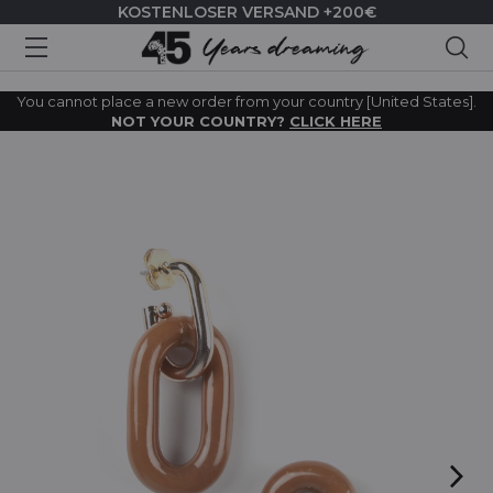
KOSTENLOSER VERSAND +200€
Suc
You cannot place a new order from your country [United States].
NOT YOUR COUNTRY?
CLICK HERE