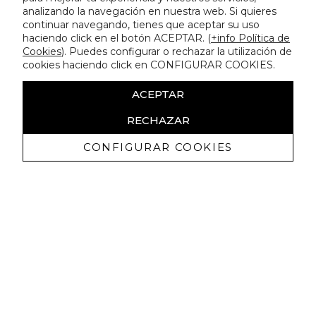
analizando la navegación en nuestra web. Si quieres
continuar navegando, tienes que aceptar su uso
haciendo click en el botón ACEPTAR. (
+info Política de
Cookies
). Puedes configurar o rechazar la utilización de
cookies haciendo click en CONFIGURAR COOKIES.
ACEPTAR
RECHAZAR
CONFIGURAR COOKIES
Erhalten Sie exklusive Angebote und
Neuigkeiten
Ich bin damit einverstanden, kommerzielle Mitteilungen von
Lola Casademunt zu erhalten und bestätige, dass ich die
gelesen habe.
Datenschutzrichtlinie