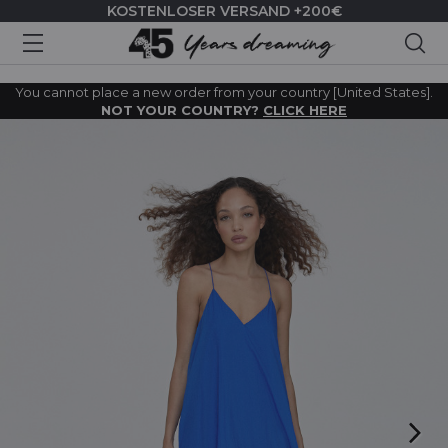
KOSTENLOSER VERSAND +200€
Suc
You cannot place a new order from your country [United States].
NOT YOUR COUNTRY?
CLICK HERE