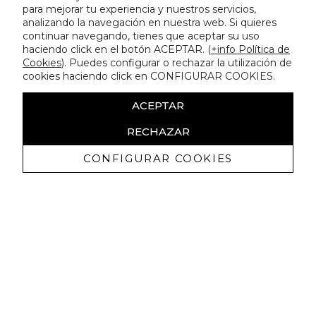
para mejorar tu experiencia y nuestros servicios,
analizando la navegación en nuestra web. Si quieres
continuar navegando, tienes que aceptar su uso
haciendo click en el botón ACEPTAR. (
+info Política de
Cookies
). Puedes configurar o rechazar la utilización de
cookies haciendo click en CONFIGURAR COOKIES.
ACEPTAR
RECHAZAR
CONFIGURAR COOKIES
Erhalten Sie exklusive Angebote und
Neuigkeiten
Ich bin damit einverstanden, kommerzielle Mitteilungen von
Lola Casademunt zu erhalten und bestätige, dass ich die
gelesen habe.
Datenschutzrichtlinie