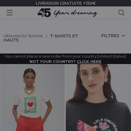
LIVRAISON GRATUITE +150€
Rec
T-SHIRTS ET HAUTS
FILTRES
Vêtements femme
T-SHIRTS ET
HAUTS
You cannot place a new order from your country [United States].
NOT YOUR COUNTRY?
CLICK HERE