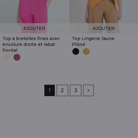
AJOUTER
AJOUTER
Top à bretelles fines avec
Top Lingerie Jaune
encolure droite et rabat
Plissé
frontal
Page
1
Page
2
Page
3
Suivant