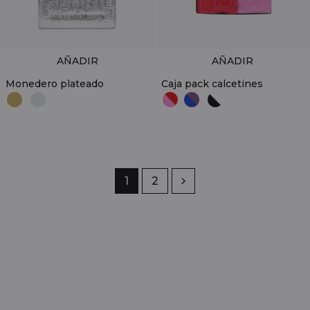
AÑADIR
AÑADIR
Monedero plateado
Caja pack calcetines
Página
1
Página
2
Siguiente