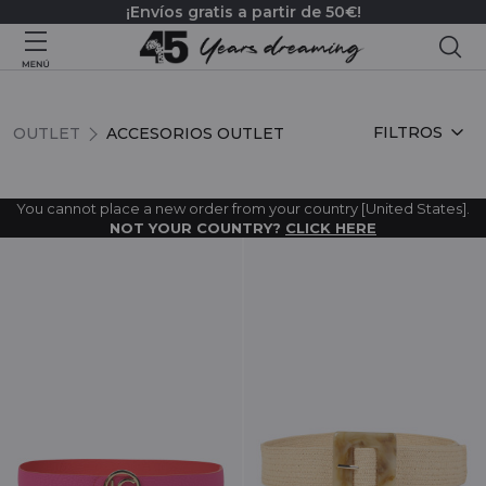
¡Envíos gratis a partir de 50€!
Bus
ACCESORIOS OUTLET
FILTROS
OUTLET
ACCESORIOS OUTLET
You cannot place a new order from your country [United States].
NOT YOUR COUNTRY?
CLICK HERE