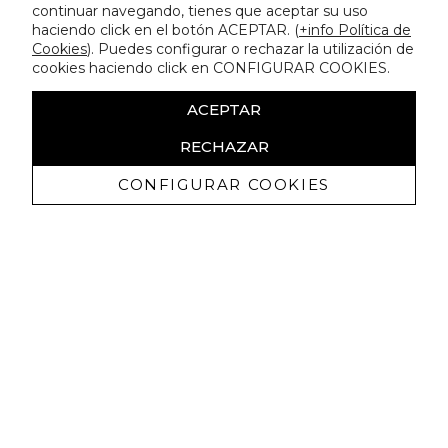
continuar navegando, tienes que aceptar su uso
haciendo click en el botón ACEPTAR. (
+info Política de
Cookies
). Puedes configurar o rechazar la utilización de
cookies haciendo click en CONFIGURAR COOKIES.
ACEPTAR
RECHAZAR
CONFIGURAR COOKIES
Recibe nuestras promociones
exclusivas y novedades
Autorizo a recibir comunicaciones comerciales de Lola
Casademunt y confirmo haber leído la
política de privacidad
SUSCRIBIRME