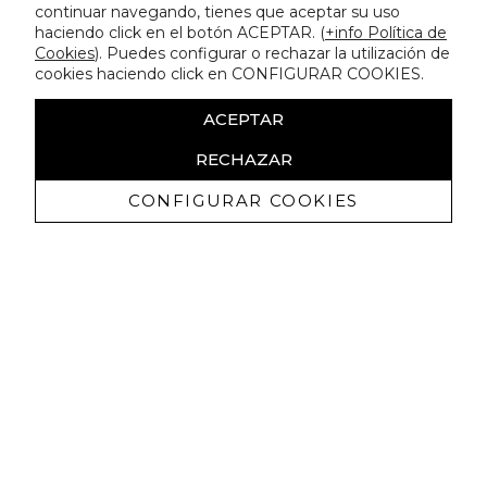
continuar navegando, tienes que aceptar su uso
haciendo click en el botón ACEPTAR. (
+info Política de
Cookies
). Puedes configurar o rechazar la utilización de
cookies haciendo click en CONFIGURAR COOKIES.
ACEPTAR
RECHAZAR
CONFIGURAR COOKIES
Recibe nuestras promociones
exclusivas y novedades
Autorizo a recibir comunicaciones comerciales de Lola
Casademunt y confirmo haber leído la
política de privacidad
SUSCRIBIRME