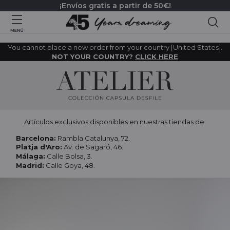
¡Envíos gratis a partir de 50€!
Bus
You cannot place a new order from your country [United States].
NOT YOUR COUNTRY?
CLICK HERE
Artículos exclusivos disponibles en nuestras tiendas de:
Barcelona:
Rambla Catalunya, 72.
Platja d'Aro:
Av. de Sagaró, 46.
Málaga:
Calle Bolsa, 3.
Madrid:
Calle Goya, 48.