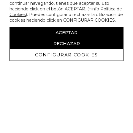
continuar navegando, tienes que aceptar su uso
haciendo click en el botón ACEPTAR. (
+info Política de
Cookies
). Puedes configurar o rechazar la utilización de
cookies haciendo click en CONFIGURAR COOKIES.
ACEPTAR
RECHAZAR
CONFIGURAR COOKIES
Recibe nuestras promociones
exclusivas y novedades
Autorizo a recibir comunicaciones comerciales de Lola
Casademunt y confirmo haber leído la
política de privacidad
SUSCRIBIRME