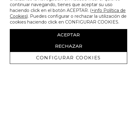
continuar navegando, tienes que aceptar su uso
haciendo click en el botón ACEPTAR. (
+info Política de
Cookies
). Puedes configurar o rechazar la utilización de
cookies haciendo click en CONFIGURAR COOKIES.
ACEPTAR
RECHAZAR
CONFIGURAR COOKIES
Receba promoçoes exclusivas e as
últimas novidades
Autorizo ​​a receção de comunicações comerciais da Lola
Casademunt e confirmo que li a
política de privacidade
SUBSCREVER