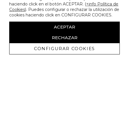
haciendo click en el botón ACEPTAR. (
+info Política de
Cookies
). Puedes configurar o rechazar la utilización de
cookies haciendo click en CONFIGURAR COOKIES.
ACEPTAR
RECHAZAR
CONFIGURAR COOKIES
Receba promoçoes exclusivas e as
últimas novidades
Autorizo ​​a receção de comunicações comerciais da Lola
Casademunt e confirmo que li a
política de privacidade
SUBSCREVER