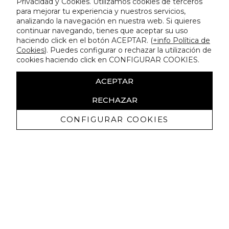
Privacidad y Cookies. Utilizamos cookies de terceros
para mejorar tu experiencia y nuestros servicios,
analizando la navegación en nuestra web. Si quieres
continuar navegando, tienes que aceptar su uso
haciendo click en el botón ACEPTAR. (
+info Política de
Cookies
). Puedes configurar o rechazar la utilización de
cookies haciendo click en CONFIGURAR COOKIES.
ACEPTAR
RECHAZAR
CONFIGURAR COOKIES
Receba promoçoes exclusivas e as
últimas novidades
Autorizo ​​a receção de comunicações comerciais da Lola
Casademunt e confirmo que li a
política de privacidade