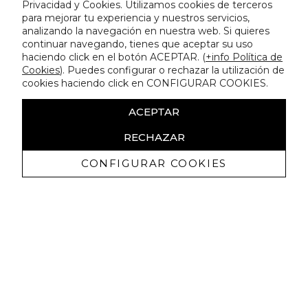
Privacidad y Cookies. Utilizamos cookies de terceros
para mejorar tu experiencia y nuestros servicios,
analizando la navegación en nuestra web. Si quieres
continuar navegando, tienes que aceptar su uso
haciendo click en el botón ACEPTAR. (
+info Política de
Cookies
). Puedes configurar o rechazar la utilización de
cookies haciendo click en CONFIGURAR COOKIES.
ACEPTAR
RECHAZAR
CONFIGURAR COOKIES
Receba promoçoes exclusivas e as
últimas novidades
Autorizo ​​a receção de comunicações comerciais da Lola
Casademunt e confirmo que li a
política de privacidade