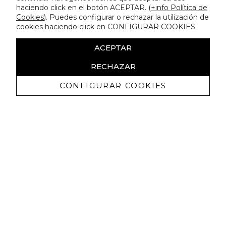
haciendo click en el botón ACEPTAR. (
+info Política de
Cookies
). Puedes configurar o rechazar la utilización de
cookies haciendo click en CONFIGURAR COOKIES.
ACEPTAR
RECHAZAR
CONFIGURAR COOKIES
Receba promoçoes exclusivas e as
últimas novidades
Autorizo ​​a receção de comunicações comerciais da Lola
Casademunt e confirmo que li a
política de privacidade
SUBSCREVER