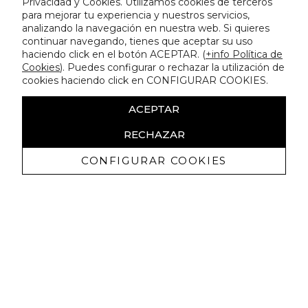
Privacidad y Cookies. Utilizamos cookies de terceros
para mejorar tu experiencia y nuestros servicios,
analizando la navegación en nuestra web. Si quieres
continuar navegando, tienes que aceptar su uso
haciendo click en el botón ACEPTAR. (
+info Política de
Cookies
). Puedes configurar o rechazar la utilización de
cookies haciendo click en CONFIGURAR COOKIES.
ACEPTAR
RECHAZAR
CONFIGURAR COOKIES
Receba promoçoes exclusivas e as
últimas novidades
Autorizo ​​a receção de comunicações comerciais da Lola
Casademunt e confirmo que li a
política de privacidade