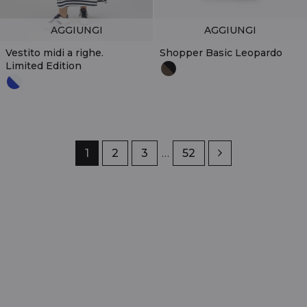
AGGIUNGI
AGGIUNGI
Vestito midi a righe.
Shopper Basic Leopardo
Limited Edition
Pagina
1
Pagina
2
Pagina
3
…
Pagina
52
Successivo