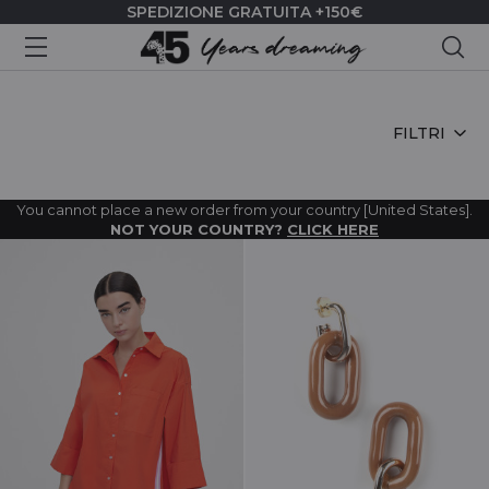
SPEDIZIONE GRATUITA +150€
Cer
HOME
FILTRI
You cannot place a new order from your country [United States].
NOT YOUR COUNTRY?
CLICK HERE