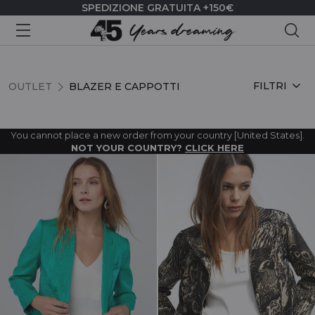
SPEDIZIONE GRATUITA +150€
Cer
BLAZER E CAPPOTTI
FILTRI
OUTLET
BLAZER E CAPPOTTI
You cannot place a new order from your country [United States].
NOT YOUR COUNTRY?
CLICK HERE