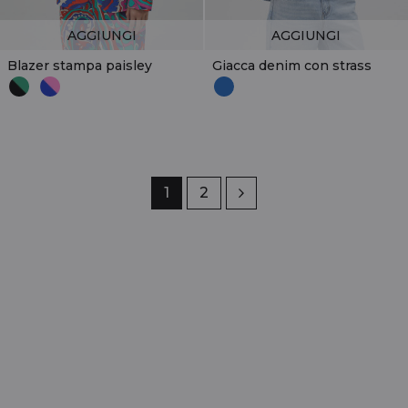
AGGIUNGI
AGGIUNGI
Blazer stampa paisley
Giacca denim con strass
Pagina
1
Pagina
2
Successivo