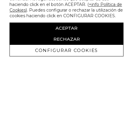
haciendo click en el botón ACEPTAR. (
+info Política de
Cookies
). Puedes configurar o rechazar la utilización de
cookies haciendo click en CONFIGURAR COOKIES.
ACEPTAR
RECHAZAR
CONFIGURAR COOKIES
Ricevi promozioni esclusive e novità
Autorizzo a ricevere comunicazioni commerciali da Lola
Casademunt e confermo di aver letto