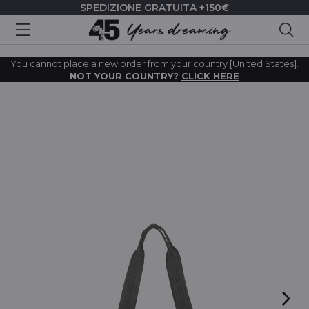
SPEDIZIONE GRATUITA +150€
Cer
You cannot place a new order from your country [United States].
NOT YOUR COUNTRY?
CLICK HERE