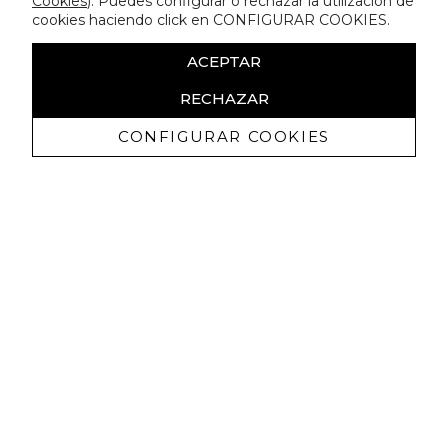
Cookies
). Puedes configurar o rechazar la utilización de
cookies haciendo click en CONFIGURAR COOKIES.
ACEPTAR
RECHAZAR
CONFIGURAR COOKIES
Ricevi promozioni esclusive e novità
Autorizzo a ricevere comunicazioni commerciali da Lola
Casademunt e confermo di aver letto
l'informativa sulla privacy
ISCRIVITI
Puoi annullare l'iscrizione in ogni momenti. A questo scopo, cerca le info di
contatto nelle note legali.