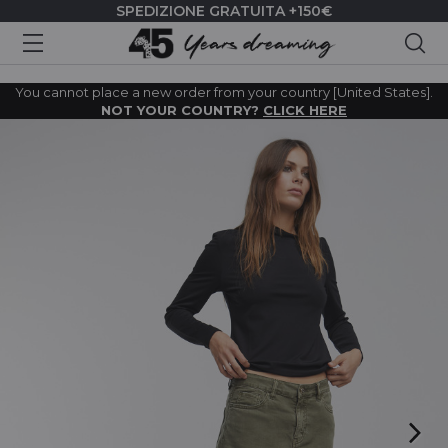
SPEDIZIONE GRATUITA +150€
Cer
You cannot place a new order from your country [United States].
NOT YOUR COUNTRY?
CLICK HERE