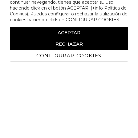
continuar navegando, tienes que aceptar su uso
haciendo click en el botón ACEPTAR. (
+info Política de
Cookies
). Puedes configurar o rechazar la utilización de
cookies haciendo click en CONFIGURAR COOKIES.
ACEPTAR
RECHAZAR
CONFIGURAR COOKIES
Recibe nuestras promociones
exclusivas y novedades
Autorizo a recibir comunicaciones comerciales de Lola
Casademunt y confirmo haber leído la
política de privacidad
SUSCRIBIRME