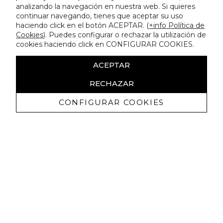
analizando la navegación en nuestra web. Si quieres
continuar navegando, tienes que aceptar su uso
haciendo click en el botón ACEPTAR. (
+info Política de
Cookies
). Puedes configurar o rechazar la utilización de
cookies haciendo click en CONFIGURAR COOKIES.
ACEPTAR
RECHAZAR
CONFIGURAR COOKIES
Receba promoçoes exclusivas e as
últimas novidades
Autorizo ​​a receção de comunicações comerciais da Lola
Casademunt e confirmo que li a
política de privacidade