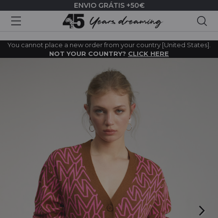
ENVIO GRÁTIS +50€
Pes
You cannot place a new order from your country [United States].
NOT YOUR COUNTRY?
CLICK HERE