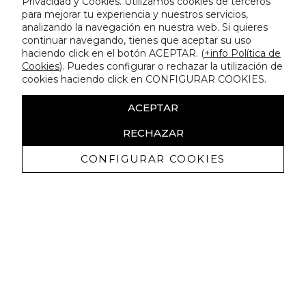
Privacidad y Cookies. Utilizamos cookies de terceros
para mejorar tu experiencia y nuestros servicios,
analizando la navegación en nuestra web. Si quieres
continuar navegando, tienes que aceptar su uso
haciendo click en el botón ACEPTAR. (
+info Política de
Cookies
). Puedes configurar o rechazar la utilización de
cookies haciendo click en CONFIGURAR COOKIES.
ACEPTAR
RECHAZAR
CONFIGURAR COOKIES
Receba promoçoes exclusivas e as
últimas novidades
Autorizo ​​a receção de comunicações comerciais da Lola
Casademunt e confirmo que li a
política de privacidade