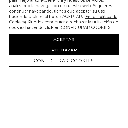
para mejorar tu experiencia y nuestros servicios,
analizando la navegación en nuestra web. Si quieres
continuar navegando, tienes que aceptar su uso
haciendo click en el botón ACEPTAR. (
+info Política de
Cookies
). Puedes configurar o rechazar la utilización de
cookies haciendo click en CONFIGURAR COOKIES.
ACEPTAR
RECHAZAR
CONFIGURAR COOKIES
Receba promoçoes exclusivas e as
últimas novidades
Autorizo ​​a receção de comunicações comerciais da Lola
Casademunt e confirmo que li a
política de privacidade