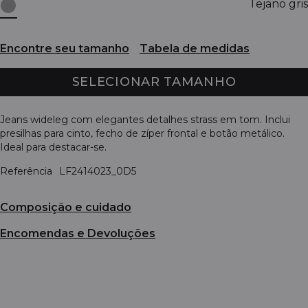
Tejano gris
Encontre seu tamanho
Tabela de medidas
SELECIONAR TAMANHO
Jeans wideleg com elegantes detalhes strass em tom. Inclui
presilhas para cinto, fecho de zíper frontal e botão metálico.
Ideal para destacar-se.
Referência
LF2414023_0D5
Composição e cuidado
Encomendas e Devoluções