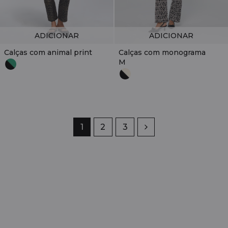
ADICIONAR
ADICIONAR
Calças com animal print
Calças com monograma
M
Página
1
Página
2
Página
3
Próximo