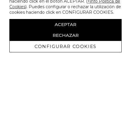
haciendo click en el botón ACEPTAR. (
+info Política de
Cookies
). Puedes configurar o rechazar la utilización de
cookies haciendo click en CONFIGURAR COOKIES.
ACEPTAR
RECHAZAR
CONFIGURAR COOKIES
Receba promoçoes exclusivas e as
últimas novidades
Autorizo ​​a receção de comunicações comerciais da Lola
Casademunt e confirmo que li a
política de privacidade
SUBSCREVER