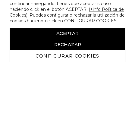
continuar navegando, tienes que aceptar su uso
haciendo click en el botón ACEPTAR. (
+info Política de
Cookies
). Puedes configurar o rechazar la utilización de
cookies haciendo click en CONFIGURAR COOKIES.
ACEPTAR
RECHAZAR
CONFIGURAR COOKIES
Receba promoçoes exclusivas e as
últimas novidades
Autorizo ​​a receção de comunicações comerciais da Lola
Casademunt e confirmo que li a
política de privacidade
SUBSCREVER