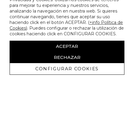
para mejorar tu experiencia y nuestros servicios,
analizando la navegación en nuestra web. Si quieres
continuar navegando, tienes que aceptar su uso
haciendo click en el botón ACEPTAR. (
+info Política de
Cookies
). Puedes configurar o rechazar la utilización de
cookies haciendo click en CONFIGURAR COOKIES.
ACEPTAR
RECHAZAR
CONFIGURAR COOKIES
Receba promoçoes exclusivas e as
últimas novidades
Autorizo ​​a receção de comunicações comerciais da Lola
Casademunt e confirmo que li a
política de privacidade