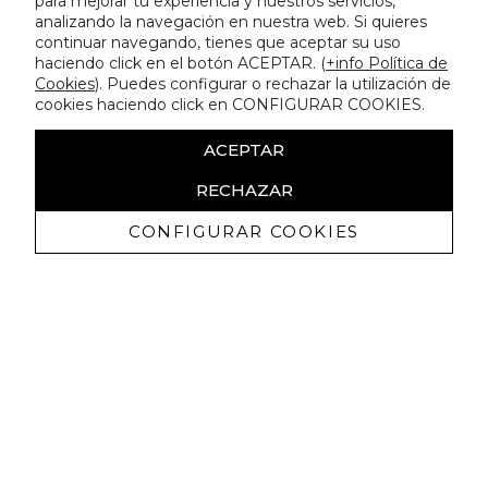
para mejorar tu experiencia y nuestros servicios,
analizando la navegación en nuestra web. Si quieres
continuar navegando, tienes que aceptar su uso
haciendo click en el botón ACEPTAR. (
+info Política de
Cookies
). Puedes configurar o rechazar la utilización de
cookies haciendo click en CONFIGURAR COOKIES.
ACEPTAR
RECHAZAR
CONFIGURAR COOKIES
Receba promoçoes exclusivas e as
últimas novidades
Autorizo ​​a receção de comunicações comerciais da Lola
Casademunt e confirmo que li a
política de privacidade