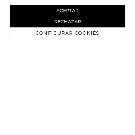
ACEPTAR
RECHAZAR
CONFIGURAR COOKIES
Receba promoçoes exclusivas e as
últimas novidades
Autorizo ​​a receção de comunicações comerciais da Lola
Casademunt e confirmo que li a
política de privacidade
SUBSCREVER
Pode cancelar a subscrição a qualquer momento. Para tal, consulte a nossa
informação de contacto na declaração legal.