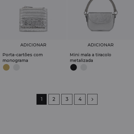
ADICIONAR
ADICIONAR
Porta-cartões com
Mini mala a tiracolo
monograma
metalizada
Página
1
Página
2
Página
3
Página
4
Próximo