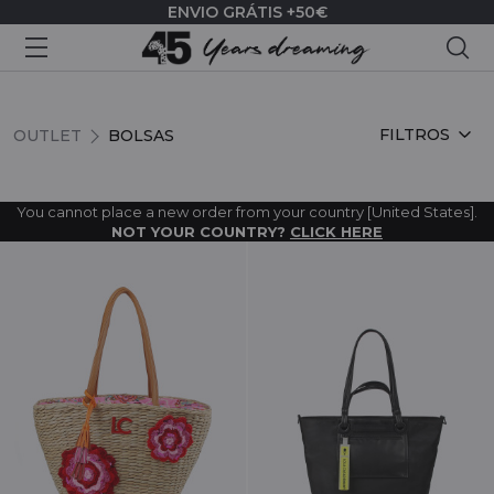
ENVIO GRÁTIS +50€
Pes
BOLSAS
FILTROS
OUTLET
BOLSAS
You cannot place a new order from your country [United States].
NOT YOUR COUNTRY?
CLICK HERE