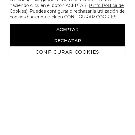
haciendo click en el botón ACEPTAR. (
+info Política de
Cookies
). Puedes configurar o rechazar la utilización de
cookies haciendo click en CONFIGURAR COOKIES.
ACEPTAR
RECHAZAR
CONFIGURAR COOKIES
Receba promoçoes exclusivas e as
últimas novidades
Autorizo ​​a receção de comunicações comerciais da Lola
Casademunt e confirmo que li a
política de privacidade
SUBSCREVER