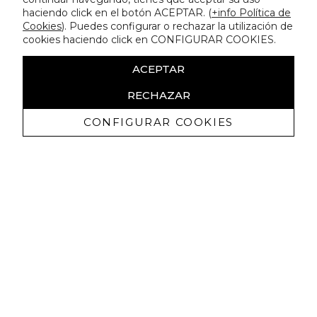
haciendo click en el botón ACEPTAR. (
+info Política de
Cookies
). Puedes configurar o rechazar la utilización de
cookies haciendo click en CONFIGURAR COOKIES.
ACEPTAR
RECHAZAR
CONFIGURAR COOKIES
Receba promoçoes exclusivas e as
últimas novidades
Autorizo ​​a receção de comunicações comerciais da Lola
Casademunt e confirmo que li a
política de privacidade
SUBSCREVER