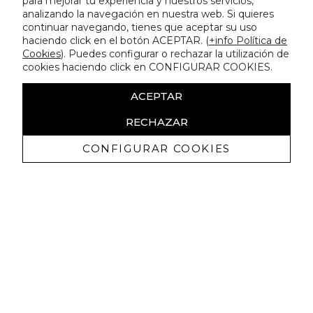
para mejorar tu experiencia y nuestros servicios,
analizando la navegación en nuestra web. Si quieres
continuar navegando, tienes que aceptar su uso
haciendo click en el botón ACEPTAR. (
+info Política de
Cookies
). Puedes configurar o rechazar la utilización de
cookies haciendo click en CONFIGURAR COOKIES.
ACEPTAR
RECHAZAR
CONFIGURAR COOKIES
Receba promoçoes exclusivas e as
últimas novidades
Autorizo ​​a receção de comunicações comerciais da Lola
Casademunt e confirmo que li a
política de privacidade