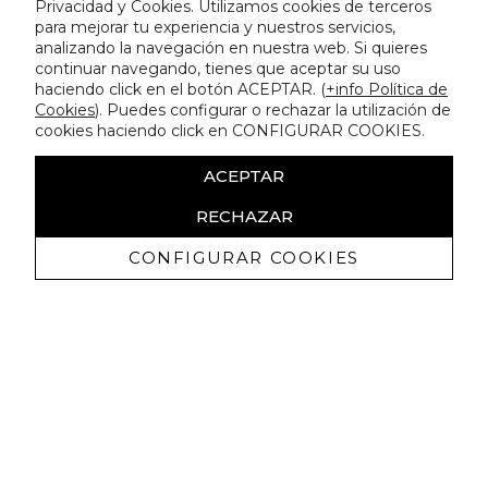
Privacidad y Cookies. Utilizamos cookies de terceros
para mejorar tu experiencia y nuestros servicios,
analizando la navegación en nuestra web. Si quieres
continuar navegando, tienes que aceptar su uso
haciendo click en el botón ACEPTAR. (
+info Política de
Cookies
). Puedes configurar o rechazar la utilización de
cookies haciendo click en CONFIGURAR COOKIES.
ACEPTAR
RECHAZAR
CONFIGURAR COOKIES
Receba promoçoes exclusivas e as
últimas novidades
Autorizo ​​a receção de comunicações comerciais da Lola
Casademunt e confirmo que li a
política de privacidade