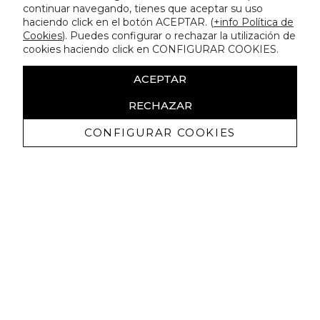
continuar navegando, tienes que aceptar su uso
haciendo click en el botón ACEPTAR. (
+info Política de
Cookies
). Puedes configurar o rechazar la utilización de
cookies haciendo click en CONFIGURAR COOKIES.
ACEPTAR
RECHAZAR
CONFIGURAR COOKIES
Receba promoçoes exclusivas e as
últimas novidades
Autorizo ​​a receção de comunicações comerciais da Lola
Casademunt e confirmo que li a
política de privacidade
SUBSCREVER