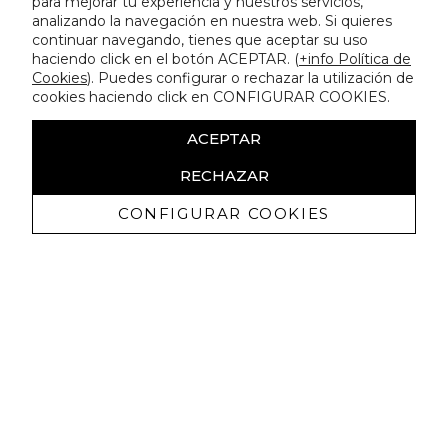
para mejorar tu experiencia y nuestros servicios,
analizando la navegación en nuestra web. Si quieres
continuar navegando, tienes que aceptar su uso
haciendo click en el botón ACEPTAR. (
+info Política de
Cookies
). Puedes configurar o rechazar la utilización de
cookies haciendo click en CONFIGURAR COOKIES.
ACEPTAR
RECHAZAR
CONFIGURAR COOKIES
Receba promoçoes exclusivas e as
últimas novidades
Autorizo ​​a receção de comunicações comerciais da Lola
Casademunt e confirmo que li a
política de privacidade