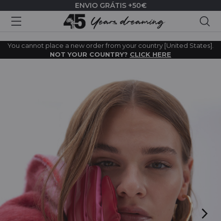
ENVIO GRÁTIS +50€
Pes
You cannot place a new order from your country [United States].
NOT YOUR COUNTRY?
CLICK HERE