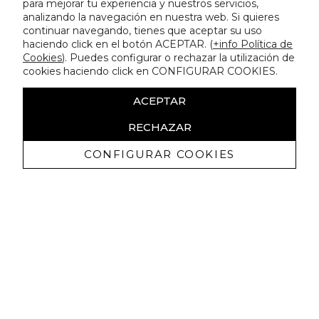
para mejorar tu experiencia y nuestros servicios,
analizando la navegación en nuestra web. Si quieres
continuar navegando, tienes que aceptar su uso
haciendo click en el botón ACEPTAR. (
+info Política de
Cookies
). Puedes configurar o rechazar la utilización de
cookies haciendo click en CONFIGURAR COOKIES.
ACEPTAR
RECHAZAR
CONFIGURAR COOKIES
Receba promoçoes exclusivas e as
últimas novidades
Autorizo ​​a receção de comunicações comerciais da Lola
Casademunt e confirmo que li a
política de privacidade