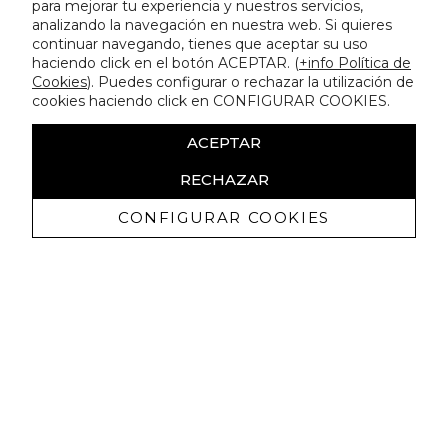
para mejorar tu experiencia y nuestros servicios,
analizando la navegación en nuestra web. Si quieres
continuar navegando, tienes que aceptar su uso
haciendo click en el botón ACEPTAR. (
+info Política de
Cookies
). Puedes configurar o rechazar la utilización de
cookies haciendo click en CONFIGURAR COOKIES.
ACEPTAR
RECHAZAR
CONFIGURAR COOKIES
Receba promoçoes exclusivas e as
últimas novidades
Autorizo ​​a receção de comunicações comerciais da Lola
Casademunt e confirmo que li a
política de privacidade