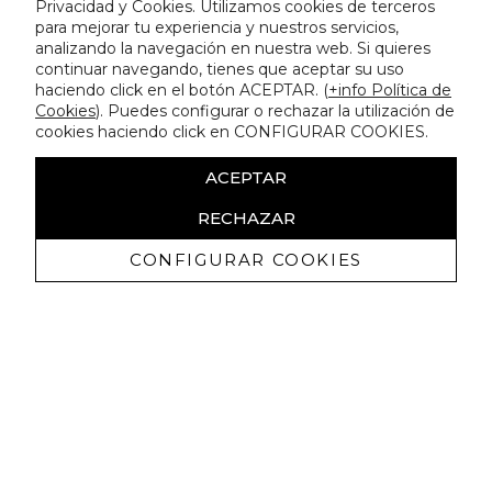
Privacidad y Cookies. Utilizamos cookies de terceros
para mejorar tu experiencia y nuestros servicios,
analizando la navegación en nuestra web. Si quieres
continuar navegando, tienes que aceptar su uso
haciendo click en el botón ACEPTAR. (
+info Política de
Cookies
). Puedes configurar o rechazar la utilización de
cookies haciendo click en CONFIGURAR COOKIES.
ACEPTAR
RECHAZAR
CONFIGURAR COOKIES
Receba promoçoes exclusivas e as
últimas novidades
Autorizo ​​a receção de comunicações comerciais da Lola
Casademunt e confirmo que li a
política de privacidade