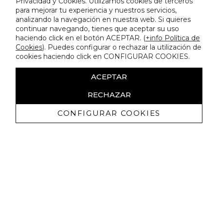
Privacidad y Cookies. Utilizamos cookies de terceros
para mejorar tu experiencia y nuestros servicios,
analizando la navegación en nuestra web. Si quieres
continuar navegando, tienes que aceptar su uso
haciendo click en el botón ACEPTAR. (
+info Política de
Cookies
). Puedes configurar o rechazar la utilización de
cookies haciendo click en CONFIGURAR COOKIES.
ACEPTAR
RECHAZAR
CONFIGURAR COOKIES
Receba promoçoes exclusivas e as
últimas novidades
Autorizo ​​a receção de comunicações comerciais da Lola
Casademunt e confirmo que li a
política de privacidade