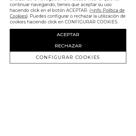
continuar navegando, tienes que aceptar su uso
haciendo click en el botón ACEPTAR. (
+info Política de
Cookies
). Puedes configurar o rechazar la utilización de
cookies haciendo click en CONFIGURAR COOKIES.
ACEPTAR
RECHAZAR
CONFIGURAR COOKIES
Receba promoçoes exclusivas e as
últimas novidades
Autorizo ​​a receção de comunicações comerciais da Lola
Casademunt e confirmo que li a
política de privacidade
SUBSCREVER