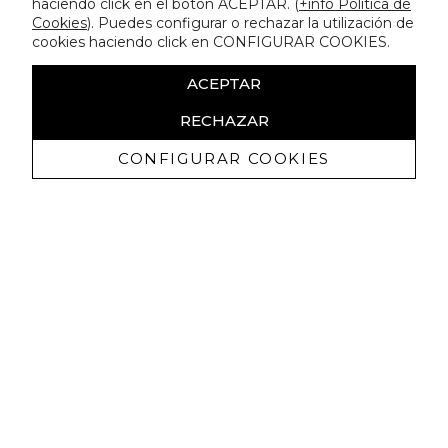
haciendo click en el botón ACEPTAR. (
+info Política de
Cookies
). Puedes configurar o rechazar la utilización de
cookies haciendo click en CONFIGURAR COOKIES.
ACEPTAR
RECHAZAR
CONFIGURAR COOKIES
Receba promoçoes exclusivas e as
últimas novidades
Autorizo ​​a receção de comunicações comerciais da Lola
Casademunt e confirmo que li a
política de privacidade
SUBSCREVER