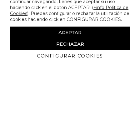
continuar navegando, tienes que aceptar su uso
haciendo click en el botón ACEPTAR. (
+info Política de
Cookies
). Puedes configurar o rechazar la utilización de
cookies haciendo click en CONFIGURAR COOKIES.
ACEPTAR
RECHAZAR
CONFIGURAR COOKIES
Receba promoçoes exclusivas e as
últimas novidades
Autorizo ​​a receção de comunicações comerciais da Lola
Casademunt e confirmo que li a
política de privacidade
SUBSCREVER