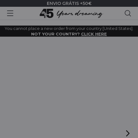
ENVIO GRÁTIS +50€
Pes
You cannot place a new order from your country [United States].
NOT YOUR COUNTRY?
CLICK HERE