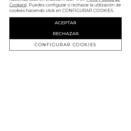
Cookies
). Puedes configurar o rechazar la utilización de
cookies haciendo click en CONFIGURAR COOKIES.
ACEPTAR
RECHAZAR
CONFIGURAR COOKIES
Receba promoçoes exclusivas e as
últimas novidades
Autorizo ​​a receção de comunicações comerciais da Lola
Casademunt e confirmo que li a
política de privacidade
SUBSCREVER
Pode cancelar a subscrição a qualquer momento. Para tal, consulte a nossa