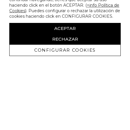
haciendo click en el botón ACEPTAR. (
+info Política de
Cookies
). Puedes configurar o rechazar la utilización de
cookies haciendo click en CONFIGURAR COOKIES.
ACEPTAR
RECHAZAR
CONFIGURAR COOKIES
Receba promoçoes exclusivas e as
últimas novidades
Autorizo ​​a receção de comunicações comerciais da Lola
Casademunt e confirmo que li a
política de privacidade
SUBSCREVER