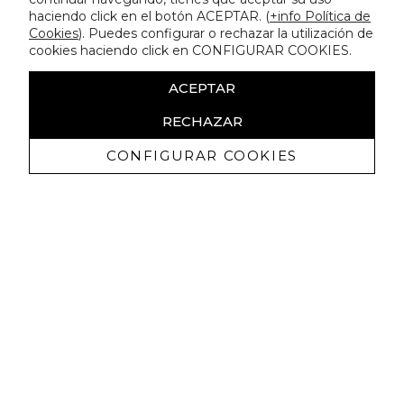
haciendo click en el botón ACEPTAR. (
+info Política de
Cookies
). Puedes configurar o rechazar la utilización de
cookies haciendo click en CONFIGURAR COOKIES.
ACEPTAR
RECHAZAR
CONFIGURAR COOKIES
Receba promoçoes exclusivas e as
últimas novidades
Autorizo ​​a receção de comunicações comerciais da Lola
Casademunt e confirmo que li a
política de privacidade
SUBSCREVER