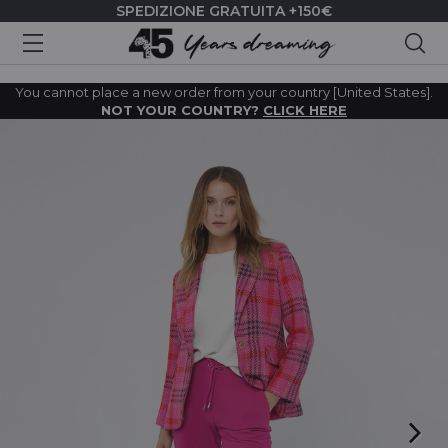
SPEDIZIONE GRATUITA +150€
Cer
You cannot place a new order from your country [United States].
NOT YOUR COUNTRY?
CLICK HERE